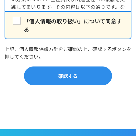
践してまいります。その内容は以下の通りです。な
お、既に当社で保有し利用させて頂いている個人情
「個人情報の取り扱い」について同意す
報につきましても、本方針に従ってご利用者様の個
る
人情報の取り扱いを実施致します。
個人情報の取り扱いについて
（1）個人情報の取得
上記、個人情報保護方針をご確認の上、確認するボタンを
押してください。
当社は個人情報を適法かつ公正な手段により収集致
します。ご利用者様に個人情報の提供をお願いする
場合は、事前に収集の目的、利用の内容を開示した
上で、当社の正当な事業の範囲内で、その目的の達
成に必要な限度において、個人情報を収集致しま
す。
（2）個人情報の利用および共同利用
当社がお預かりした個人情報は、個人情報を頂いた
方に承諾を得た範囲内で、また収集目的に沿った範