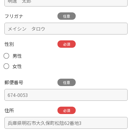
フリガナ
任意
性別
必須
男性
女性
郵便番号
任意
住所
必須