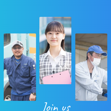
囲内で利用致します。利用目的については、以下の
「利用目的の範囲」の内、当社の正当な事業の範囲
内でその目的の達成に必要な事項を利用目的と致し
ます。
●利用目的の範囲について
・業務上のご連絡をする場合
・当社が取り扱う商品及びサービスに関するご案内
をする場合
・ご利用者様からのお問い合せまたはご依頼等への
対応をさせて頂く場合
・その他、ご利用者様に事前にお知らせし、ご同意
を頂いた目的の場合
●上記目的以外の利用について
Join us
上記以外の目的で、ご利用者様の個人情報を利用す