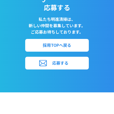
る必要が生じた場合には、法令により許される場合
応募する
を除き、その利用について、ご利用者様の同意を頂
くものとします。
私たち明進清掃は、
新しい仲間を募集しています。
（3）個人情報の第三者提供
ご応募お待ちしております。
当社は、ご利用者様の同意なしに第三者へご利用者
様の個人情報の提供は行いません。但し個人情報に
採用TOPへ戻る
適用される法律その他の規範により、当社が従うべ
き法令上の義務等の特別な事情がある場合は、この
応募する
限りではありません。
（4）個人情報の開示・修正等の手続
ご利用者様からご提供頂いた個人情報に関して、照
会、訂正、削除を要望される場合は、お問い合わせ
先窓口までご請求ください。当該ご請求が当社の業
務に著しい支障をきたす場合等を除き、ご利用者様