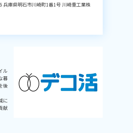
66 兵庫県明石市川崎町1番1号 川崎重工業株
イル
な暮
を後
減に
貢献