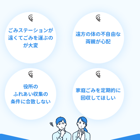
ごみステーションが
遠方の体の
不自由な
遠くてごみを
運ぶの
両親が心配
が
大変
役所の
家庭ごみを
定期的に
ふれあい収集の
回収
してほしい
条件に合致しない