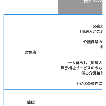
役所のふ
65歳
（同居人がごみ
介護保険のホ
需
対象者
一人暮らし（同居人が
障害福祉サービスのうち「
係る介護給付
①か②の条件に当
値段