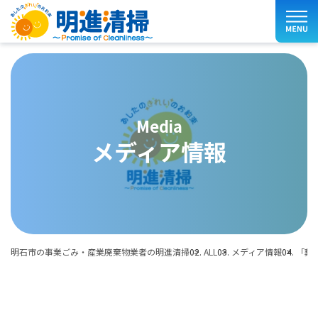
media
メディア情報
明石市の事業ごみ・産業廃棄物業者の明進清掃
ALL
メディア情報
「葬