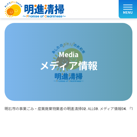
media
メディア情報
明石市の事業ごみ・産業廃棄物業者の明進清掃
ALL
メディア情報
「Ta