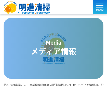
media
メディア情報
明石市の事業ごみ・産業廃棄物業者の明進清掃
ALL
メディア情報
「ホ