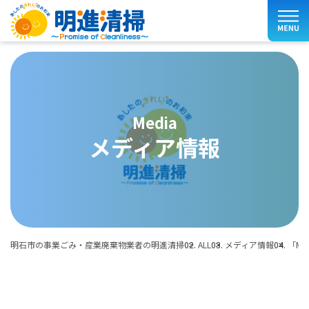
media
メディア情報
明石市の事業ごみ・産業廃棄物業者の明進清掃
ALL
メディア情報
「Me