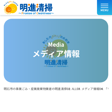
media
メディア情報
明石市の事業ごみ・産業廃棄物業者の明進清掃
ALL
メディア情報
「リ